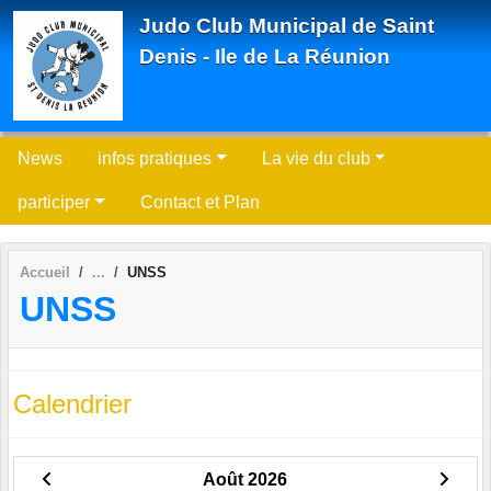
Panneau de gestion des cookies
Judo Club Municipal de Saint
Denis - Ile de La Réunion
News
infos pratiques
La vie du club
participer
Contact et Plan
Accueil
UNSS
UNSS
Calendrier
Août 2026