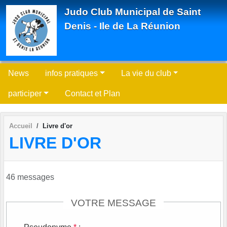
Panneau de gestion des cookies
Judo Club Municipal de Saint
Denis - Ile de La Réunion
News
infos pratiques
La vie du club
participer
Contact et Plan
Accueil
Livre d'or
LIVRE D'OR
46 messages
VOTRE MESSAGE