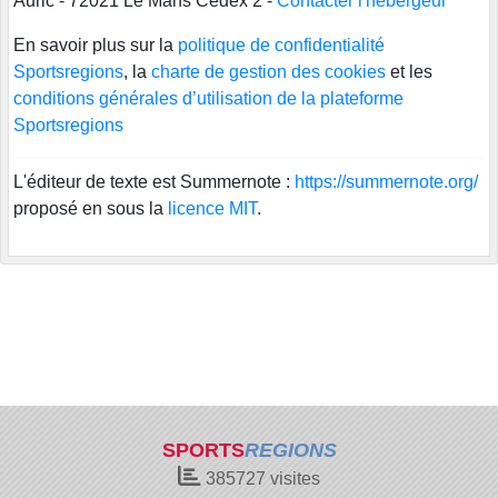
Auric - 72021 Le Mans Cedex 2 -
Contacter l'hébergeur
En savoir plus sur la
politique de confidentialité
Sportsregions
, la
charte de gestion des cookies
et les
conditions générales d’utilisation de la plateforme
Sportsregions
L'éditeur de texte est Summernote :
https://summernote.org/
proposé en sous la
licence MIT
.
SPORTS
REGIONS
385727
visites