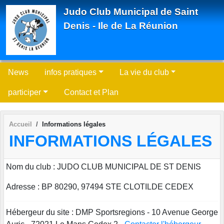
Panneau de gestion des cookies
Judo Club Municipal de Saint
Denis - Ile de La Réunion
News
infos pratiques
La vie du club
participer
Contact et Plan
Accueil
Informations légales
INFORMATIONS LÉGALES
Nom du club : JUDO CLUB MUNICIPAL DE ST DENIS
Adresse : BP 80290, 97494 STE CLOTILDE CEDEX
Hébergeur du site : DMP Sportsregions - 10 Avenue George