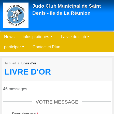
Panneau de gestion des cookies
Judo Club Municipal de Saint
Denis - Ile de La Réunion
News
infos pratiques
La vie du club
participer
Contact et Plan
Accueil
Livre d'or
LIVRE D'OR
46 messages
VOTRE MESSAGE