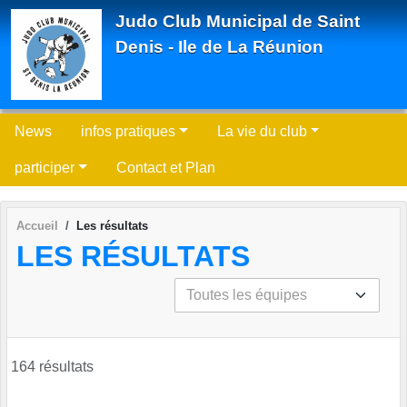
Panneau de gestion des cookies
Judo Club Municipal de Saint
Denis - Ile de La Réunion
News
infos pratiques
La vie du club
participer
Contact et Plan
Accueil
Les résultats
LES RÉSULTATS
164 résultats