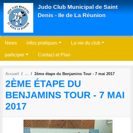
Panneau de gestion des cookies
Judo Club Municipal de Saint
Denis - Ile de La Réunion
News
infos pratiques
La vie du club
participer
Contact et Plan
Accueil
2ème étape du Benjamins Tour - 7 mai 2017
2ÈME ÉTAPE DU
BENJAMINS TOUR - 7 MAI
2017