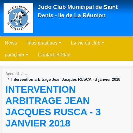
Panneau de gestion des cookies
Judo Club Municipal de Saint
Denis - Ile de La Réunion
News
infos pratiques
La vie du club
participer
Contact et Plan
Accueil
Intervention arbitrage Jean Jacques RUSCA - 3 janvier 2018
INTERVENTION
ARBITRAGE JEAN
JACQUES RUSCA - 3
JANVIER 2018