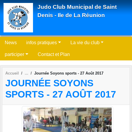
Panneau de gestion des cookies
Judo Club Municipal de Saint
Denis - Ile de La Réunion
News
infos pratiques
La vie du club
participer
Contact et Plan
Accueil
Journée Soyons sports - 27 Août 2017
JOURNÉE SOYONS
SPORTS - 27 AOÛT 2017