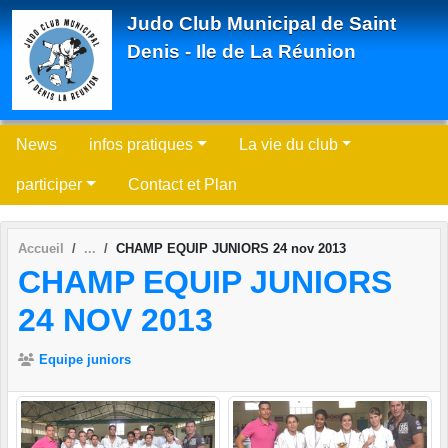
Panneau de gestion des cookies
Judo Club Municipal de Saint
Denis - Ile de La Réunion
News
infos pratiques
La vie du club
participer
Contact et Plan
Accueil
CHAMP EQUIP JUNIORS 24 nov 2013
CHAMP EQUIP JUNIORS
24 NOV 2013
Equipe juniors