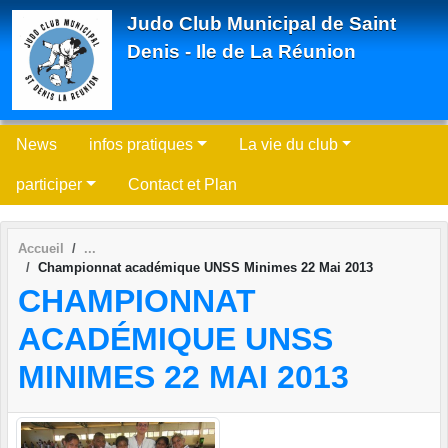
Panneau de gestion des cookies
Judo Club Municipal de Saint
Denis - Ile de La Réunion
News
infos pratiques
La vie du club
participer
Contact et Plan
Accueil
Championnat académique UNSS Minimes 22 Mai 2013
CHAMPIONNAT
ACADÉMIQUE UNSS
MINIMES 22 MAI 2013