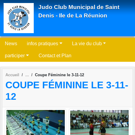
Panneau de gestion des cookies
Judo Club Municipal de Saint
Denis - Ile de La Réunion
News
infos pratiques
La vie du club
participer
Contact et Plan
Accueil
Coupe Féminine le 3-11-12
COUPE FÉMININE LE 3-11-
12