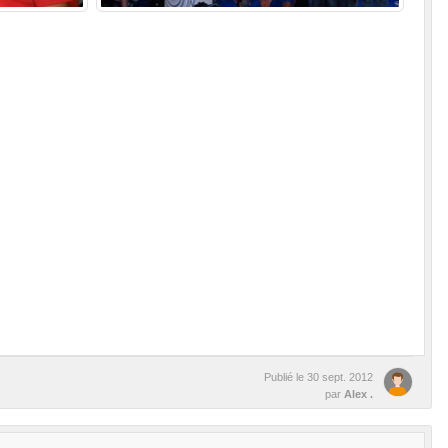
Publié le
30 sept. 2012
par
Alex .