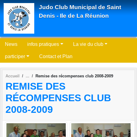
Panneau de gestion des cookies
Judo Club Municipal de Saint
Denis - Ile de La Réunion
News
infos pratiques
La vie du club
participer
Contact et Plan
Accueil
Remise des récompenses club 2008-2009
REMISE DES
RÉCOMPENSES CLUB
2008-2009