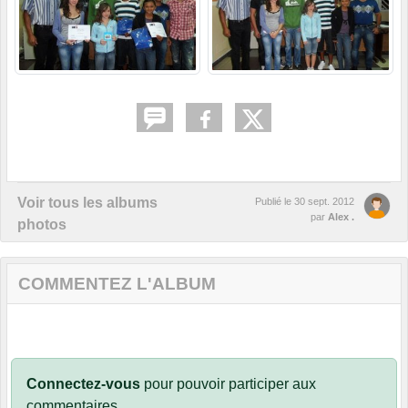
Voir tous les albums
Publié le
30 sept. 2012
par
Alex .
photos
COMMENTEZ L'ALBUM
Connectez-vous
pour pouvoir participer aux
commentaires.