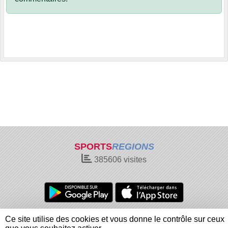
SPORTS
REGIONS
385606
visites
Charte cookies
Gestion des cookies
Ce site utilise des cookies et vous donne le contrôle sur ceux
Informations légales
Signaler un contenu inapproprié