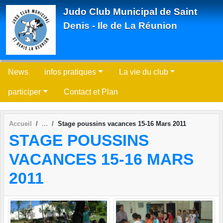
Panneau de gestion des cookies
Judo Club Municipal de Saint
Denis - Ile de La Réunion
News
infos pratiques
La vie du club
participer
Contact et Plan
Accueil
Stage poussins vacances 15-16 Mars 2011
STAGE POUSSINS
VACANCES 15-16 MARS
2011