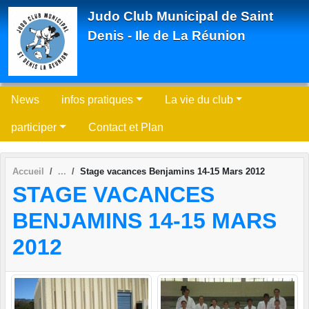
Panneau de gestion des cookies
Judo Club Municipal de Saint
Denis - Ile de La Réunion
News
infos pratiques
La vie du club
participer
Contact et Plan
Accueil
Stage vacances Benjamins 14-15 Mars 2012
STAGE VACANCES
BENJAMINS 14-15 MARS
2012