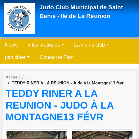
Panneau de gestion des cookies
Judo Club Municipal de Saint
Denis - Ile de La Réunion
News
infos pratiques
La vie du club
participer
Contact et Plan
Accueil
TEDDY RINER A LA REUNION - Judo à la Montagne13 févr
TEDDY RINER A LA
REUNION - JUDO À LA
MONTAGNE13 FÉVR