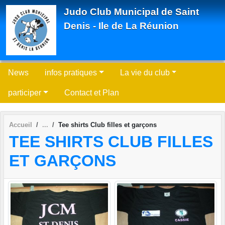
Panneau de gestion des cookies
Judo Club Municipal de Saint
Denis - Ile de La Réunion
News
infos pratiques
La vie du club
participer
Contact et Plan
Accueil
Tee shirts Club filles et garçons
TEE SHIRTS CLUB FILLES
ET GARÇONS