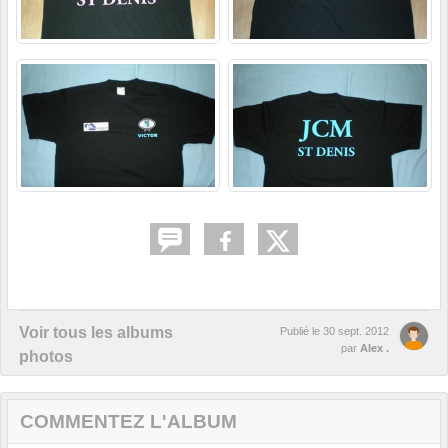
Voir tous les albums
Publié le
30 sept. 2012
par
Alex .
photos
COMMENTEZ L'ALBUM